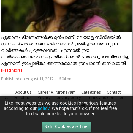
ഏതാനും ദിവസങ്ങള്‍ക്കു മുന്‍പാണ് മലയാള സിനിമയില്‍
നിന്നും ചിലര്‍ ഭാമയെ ഒഴിവാക്കാന്‍ ശ്രമിച്ചിരുന്നതായുള്ള
വാര്‍ത്തകള്‍ പുറത്തുവന്നത്. എന്നാല്‍ ഈ
വാര്‍ത്തകളോടൊന്നും പ്രതികരിക്കാന്‍ ഭാമ തയ്യാറായിരുന്നില്ല.
എന്നാല്‍ ഇപ്പോഴിതാ അത്തരമൊരു ഇടപടെല്‍ തനിക്കെതി...
[Read More]
Published on August 11, 2017 at 6:04 pm
About Us
Career @ Nirbhayam
Categories
Contact
Us
Feedback
Privacy
privacy policy
Terms and Conditions
Like most websites we use cookies for various features
© Copyright 2017
Nirbhayam.com
. All rights reserved.
according to our
policy.
We hope that’s ok, if not feel free
to disable cookies in your browser.
Nah! Cookies are fine!