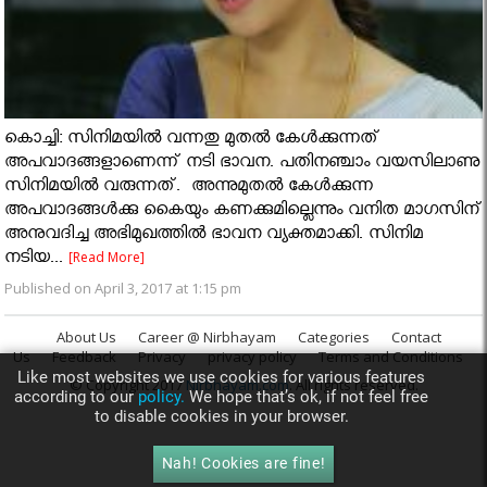
കൊച്ചി: സിനിമയില്‍ വന്നതു മുതല്‍ കേള്‍ക്കുന്നത്
അപവാദങ്ങളാണെന്ന് നടി ഭാവന. പതിനഞ്ചാം വയസിലാണു
സിനിമയില്‍ വരുന്നത്. അന്നുമുതല്‍ കേള്‍ക്കുന്ന
അപവാദങ്ങള്‍ക്കു കൈയും കണക്കുമില്ലെന്നും വനിത മാഗസിന്
അനുവദിച്ച അഭിമുഖത്തില്‍ ഭാവന വ്യക്തമാക്കി. സിനിമ
നടിയ...
[Read More]
Published on April 3, 2017 at 1:15 pm
About Us
Career @ Nirbhayam
Categories
Contact
Us
Feedback
Privacy
privacy policy
Terms and Conditions
Like most websites we use cookies for various features
© Copyright 2017
Nirbhayam.com
. All rights reserved.
according to our
policy.
We hope that’s ok, if not feel free
to disable cookies in your browser.
Nah! Cookies are fine!