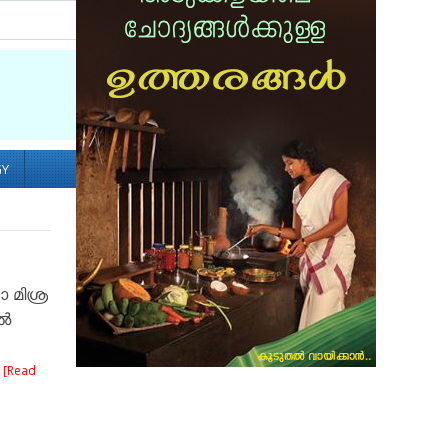
Socialize with us
GY
 മിശ്ര
ിൽ
.
[Read