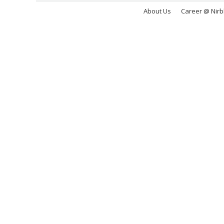
About Us
Career @ Nir