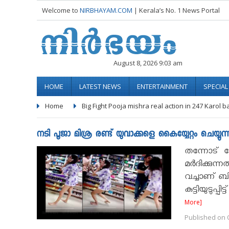
Welcome to
NIRBHAYAM.COM
| Kerala’s No. 1 News Portal
August 8, 2026 9:03 am
HOME
LATEST NEWS
ENTERTAINMENT
SPECIA
Home
Big Fight Pooja mishra real action in 247 Karol 
നടി പൂജാ മിശ്ര രണ്ട് യുവാക്കളെ കൈയ്യേറ്റം ചെയ്യു
തന്നോട് മ
മർദിക്കുന
വച്ചാണ് ബ
കുട്ടിയുടു
More]
Published on O