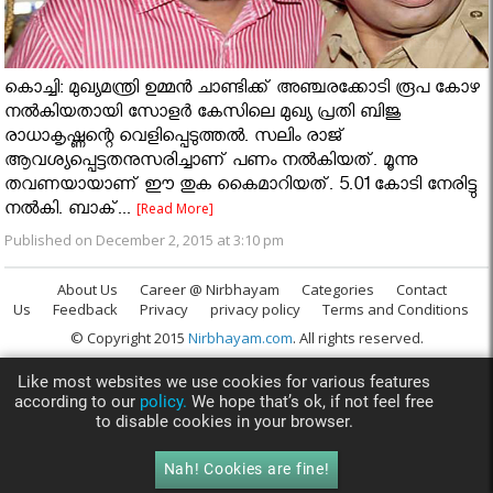
കൊച്ചി: മുഖ്യമന്ത്രി ഉമ്മന്‍ ചാണ്ടിക്ക് അഞ്ചരക്കോടി രൂപ കോഴ
നല്‍കിയതായി സോളര്‍ കേസിലെ മുഖ്യ പ്രതി ബിജു
രാധാകൃഷ്ണന്റെ വെളിപ്പെടുത്തല്‍. സലിം രാജ്
ആവശ്യപ്പെട്ടതനുസരിച്ചാണ് പണം നല്‍കിയത്. മൂന്നു
തവണയായാണ് ഈ തുക കൈമാറിയത്. 5.01 കോടി നേരിട്ടു
നല്‍കി. ബാക്...
[Read More]
Published on December 2, 2015 at 3:10 pm
About Us
Career @ Nirbhayam
Categories
Contact
Us
Feedback
Privacy
privacy policy
Terms and Conditions
© Copyright 2015
Nirbhayam.com
. All rights reserved.
Like most websites we use cookies for various features
according to our
policy.
We hope that’s ok, if not feel free
to disable cookies in your browser.
Nah! Cookies are fine!