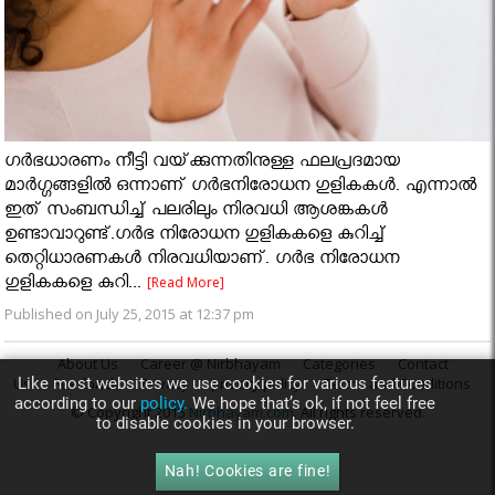
ഗര്‍ഭധാരണം നീട്ടി വയ്‌ക്കുന്നതിനുള്ള ഫലപ്രദമായ
മാര്‍ഗ്ഗങ്ങളില്‍ ഒന്നാണ്‌ ഗര്‍ഭനിരോധന ഗുളികകള്‍. എന്നാല്‍
ഇത്‌ സംബന്ധിച്ച്‌ പലരിലും നിരവധി ആശങ്കകള്‍
ഉണ്ടാവാറുണ്ട്‌.ഗര്‍ഭ നിരോധന ഗുളികകളെ കുറിച്ച്‌
തെറ്റിധാരണകള്‍ നിരവധിയാണ്‌. ഗര്‍ഭ നിരോധന
ഗുളികകളെ കുറി...
[Read More]
Published on July 25, 2015 at 12:37 pm
About Us
Career @ Nirbhayam
Categories
Contact
Like most websites we use cookies for various features
Us
Feedback
Privacy
privacy policy
Terms and Conditions
according to our
policy.
We hope that’s ok, if not feel free
© Copyright 2015
Nirbhayam.com
. All rights reserved.
to disable cookies in your browser.
Nah! Cookies are fine!