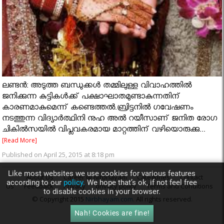
ലണ്ടന്‍: അടുത്ത ബന്ധുക്കള്‍ തമ്മിലുള്ള വിവാഹത്തില്‍
ജനിക്കുന്ന കുട്ടികള്‍ക്ക് പക്ഷാഘാതമുണ്ടാകുന്നതിന്
കാരണമാകുമെന്ന് കണ്ടെത്തല്‍.ബ്രിട്ടനില്‍ ഗവേഷണം
നടത്തുന്ന വിദ്യാര്‍ത്ഥിനി നുഹ അല്‍ റയീസാണ് ജനിത രോഗ
ചികില്‍സയില്‍ വിപ്ലവകരമായ മാറ്റത്തിന് വഴിയൊരുക്കു...
[Read More]
Published on April 25, 2015 at 8:18 pm
Like most websites we use cookies for various features
About Us
Career @ Nirbhayam
Categories
Contact
according to our
policy.
We hope that’s ok, if not feel free
Us
Feedback
Privacy
privacy policy
Terms and Conditions
to disable cookies in your browser.
© Copyright 2015
Nirbhayam.com
. All rights reserved.
Nah! Cookies are fine!