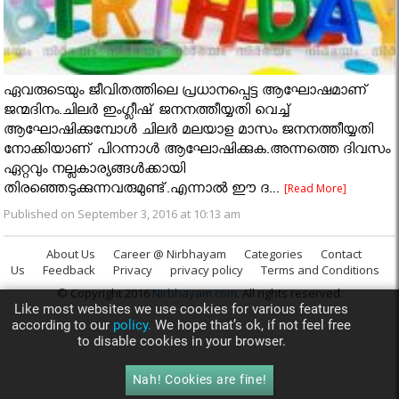
ഏവരുടെയും ജീവിതത്തിലെ പ്രധാനപ്പെട്ട ആഘോഷമാണ്
ജന്മദിനം.ചിലര്‍ ഇംഗ്ലീഷ് ജനനത്തീയ്യതി വെച്ച്
ആഘോഷിക്കുമ്പോള്‍ ചിലര്‍ മലയാള മാസം ജനനത്തീയ്യതി
നോക്കിയാണ് പിറന്നാള്‍ ആഘോഷിക്കുക.അന്നത്തെ ദിവസം
ഏറ്റവും നല്ലകാര്യങ്ങൾക്കായി
തിരഞ്ഞെടുക്കുന്നവരുമുണ്ട്.എന്നാൽ ഈ ദ...
[Read More]
Published on September 3, 2016 at 10:13 am
About Us
Career @ Nirbhayam
Categories
Contact
Us
Feedback
Privacy
privacy policy
Terms and Conditions
© Copyright 2016
Nirbhayam.com
. All rights reserved.
Like most websites we use cookies for various features
according to our
policy.
We hope that’s ok, if not feel free
to disable cookies in your browser.
Nah! Cookies are fine!