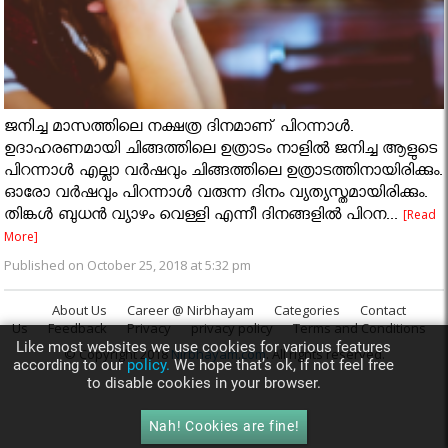
ജനിച്ച മാസത്തിലെ നക്ഷത്ര ദിനമാണ് പിറന്നാൾ.
ഉദാഹരണമായി ചിങ്ങത്തിലെ ഉത്രാടം നാളിൽ ജനിച്ച ആളുടെ
പിറന്നാൾ എല്ലാ വർഷവും ചിങ്ങത്തിലെ ഉത്രാടത്തിനായിരിക്കും.
ഓരോ വർഷവും പിറന്നാൾ വരുന്ന ദിനം വ്യത്യസ്തമായിരിക്കും.
തിങ്കൾ ബുധൻ വ്യാഴം വെള്ളി എന്നീ ദിനങ്ങളിൽ പിറന...
[Read
More]
Published on October 25, 2018 at 5:32 pm
About Us
Career @ Nirbhayam
Categories
Contact
Us
Feedback
Privacy
privacy policy
Terms and Conditions
Like most websites we use cookies for various features
© Copyright 2018
Nirbhayam.com
. All rights reserved.
according to our
policy.
We hope that’s ok, if not feel free
to disable cookies in your browser.
Nah! Cookies are fine!