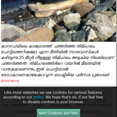
കാനഡയിലെ കടലോരത്ത് ചത്തടിഞ്ഞ തിമിംഗലം
പൊട്ടിത്തെറിക്കുമോ എന്ന ഭീതിയിൽ നഗരവാസികൾ
കഴിയുന്നു.25 മീറ്റർ നീളമുള്ള തിമിംഗലം അഴുകിയ നിലയിലാണ്
ചത്തടിഞ്ഞത്. തിമിംഗലത്തിൻറെ വയറിൽ മീതെയിൻ
വാതകമാണെന്നും ഇത് പൊട്ടിയാൽ
രോഗകാരണമായേക്കാവുന്ന ബാക്ടീരിയ പരിസര പ്രദേശങ്...
[Read More]
Published on May 2, 2014 at 11:59 am
Like most websites we use cookies for various features
according to our
policy.
We hope that’s ok, if not feel free
About Us
Career @ Nirbhayam
Categories
Contact
to disable cookies in your browser.
Us
Feedback
Privacy
privacy policy
Terms and Conditions
© Copyright 2014
Nirbhayam.com
. All rights reserved.
Nah! Cookies are fine!