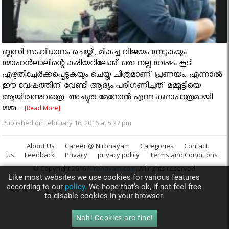
ബ്ലസി സംവിധാനം ചെയ്ത്, മികച്ച വിജയം നേടുകയും
മോഹന്‍ലാലിന്റെ കരിയറിലേക്ക് ഒരു നല്ല വേഷം കൂടി
എഴുതിച്ചേർക്കപ്പെടുകയും ചെയ്ത ചിത്രമാണ് പ്രണയം. എന്നാൽ
ഈ വേഷത്തിന് വേണ്ടി ആദ്യം പരിഗണിച്ചത് മമ്മൂട്ടിയെ
ആയിരുന്നുവത്രെ. അച്യുത മേനോൻ എന്ന കഥാപാത്രമായി
മമ്മ...
[Read More]
Published on February 16, 2016 at 5:27 pm
About Us
Career @ Nirbhayam
Categories
Contact
Us
Feedback
Privacy
privacy policy
Terms and Conditions
© Copyright 2016
Nirbhayam.com
. All rights reserved.
Like most websites we use cookies for various features
according to our
policy.
We hope that’s ok, if not feel free
to disable cookies in your browser.
Nah! Cookies are fine!