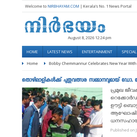
Welcome to
NIRBHAYAM.COM
| Kerala’s No. 1 News Portal
August 8, 2026 12:24 pm
HOME
LATEST NEWS
ENTERTAINMENT
SPECIA
Home
Bobby Chemmannur Celebrates New Year With 
തൊഴിലാളികൾക്ക് പുതുവത്സര സമ്മാനവുമായ് ഡോ. 
പ്രമുഖ ജീ
റെക്കോർഡ
ഊട്ടി ബൊ
ആഘോഷിച്ച
ധനസഹായവു
Published on J