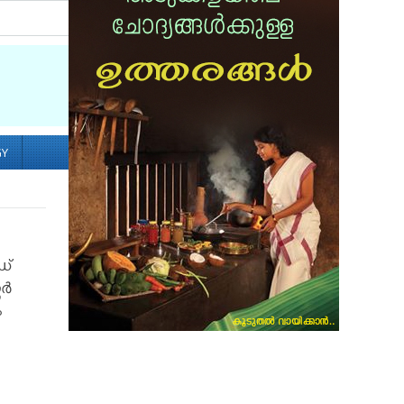
Socialize with us
GY
ഡ്
ൂർ
ം