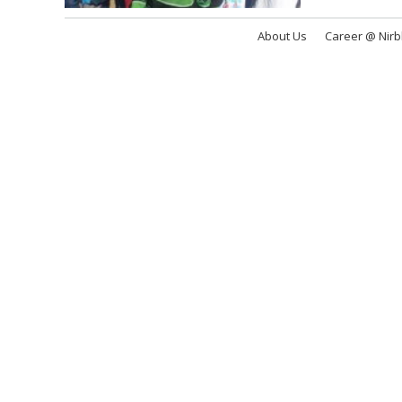
About Us
Career @ Nir