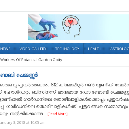
L NEWS
VIDEO-GALLERY
TECHNOLOGY
HEALTH
ASTROLO
Workers Of Botanical Garden Ootty
ബോബി ചെമ്മണ്ണൂർ
വകാരുണ്യ പ്രവർത്തകനും 812 കിലോമീറ്റർ റൺ യുണീക് വേൾ
് ഹോൾഡറും ബിസിനസ് മാനുമായ ഡോ.ബോബി ചെമ്മണ്ണ
ട്ടാണിക്കൽ ഗാർഡനിലെ തൊഴിലാളികൾക്കൊപ്പം പുതുവർഷ
ു. ഗാർഡനിലെ തൊഴിലാളികൾക്ക് പുതുവത്സര സമ്മാനവും
ം നൽകിക്കൊണ്ട...
[Read More]
anuary 3, 2018 at 10:05 am