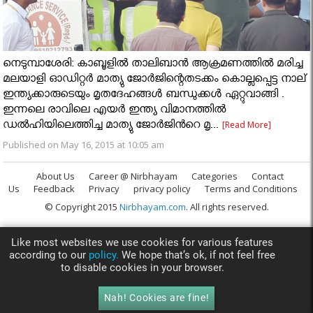
നെടുമ്പാശേരി: കാബൂളില്‍ താലിബാന്‍ ആക്രമണത്തില്‍ മരിച്ച
മലയാളി ഓഡിറ്റര്‍ മാത്യു ജോര്‍ജിന്റെതടക്കം കൊല്ലപ്പെട്ട നാല്
ഇന്ത്യക്കാരുടെയും മൃതദേഹങ്ങൾ ബന്ധുക്കൾ ഏറ്റുവാങ്ങി .
ഇന്നലെ രാവിലെ എയര്‍ ഇന്ത്യ വിമാനത്തില്‍
ഡല്‍ഹിയിലെത്തിച്ച മാത്യു ജോര്‍ജിന്‍റെ മൃ...
[Read More]
Published on May 16, 2015 at 10:05 am
About Us
Career @ Nirbhayam
Categories
Contact
Us
Feedback
Privacy
privacy policy
Terms and Conditions
© Copyright 2015
Nirbhayam.com
. All rights reserved.
Like most websites we use cookies for various features
according to our
policy.
We hope that’s ok, if not feel free
to disable cookies in your browser.
Nah! Cookies are fine!