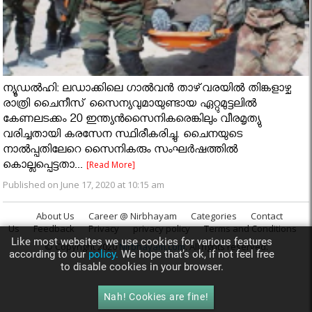
ന്യൂഡൽഹി: ലഡാക്കിലെ ഗാൽവൻ താഴ്‌വരയിൽ തിങ്കളാഴ്ച
രാത്രി ചൈനീസ് സൈന്യവുമായുണ്ടായ ഏറ്റുമുട്ടലിൽ
കേണലടക്കം 20 ഇന്ത്യൻസൈനികരെങ്കിലും വീരമൃത്യു
വരിച്ചതായി കരസേന സ്ഥിരീകരിച്ചു. ചൈനയുടെ
നാൽപ്പതിലേറെ സൈനികരും സംഘർഷത്തിൽ
കൊല്ലപ്പെട്ടതാ...
[Read More]
Published on June 17, 2020 at 10:15 am
About Us
Career @ Nirbhayam
Categories
Contact
Us
Feedback
Privacy
privacy policy
Terms and Conditions
Like most websites we use cookies for various features
© Copyright 2020
Nirbhayam.com
. All rights reserved.
according to our
policy.
We hope that’s ok, if not feel free
to disable cookies in your browser.
Nah! Cookies are fine!