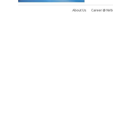
About Us
Career @ Nir