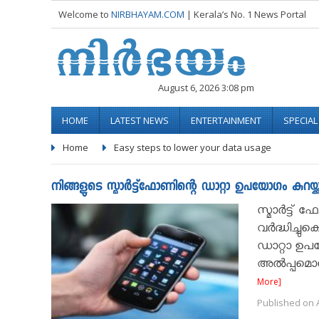
Welcome to
NIRBHAYAM.COM
| Kerala’s No. 1 News Portal
August 6, 2026 3:08 pm
HOME
LATEST NEWS
ENTERTAINMENT
SPECIA
Home
Easy steps to lower your data usage
നിങ്ങളുടെ സ്മാർട്ട്ഫോണിന്റെ ഡാറ്റാ ഉപയോഗം കുറയ്ക്കുന
സ്മാർട്ട് 
വർദ്ധിച്ചു
ഡാറ്റാ ഉപയ
അൽപ്പമൊന്ന
More]
Published on A