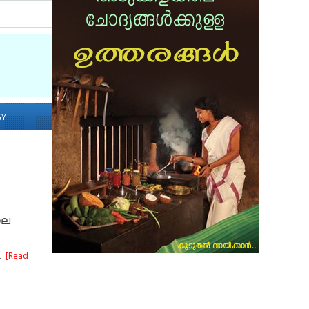
Socialize with us
GY
ലെ
.
[Read