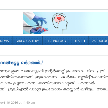
L NEWS
VIDEO-GALLERY
TECHNOLOGY
HEALTH
ASTROLO
്നതിനുളള മാര്‍ഗങ്ങള്‍...!
ഫോണുകളുടെ വരവോടുകൂടി ഇന്റർനെറ്റ് ഉപഭോഗം ദിനം പ്രതി
കൊണ്ടിരിക്കുകയാണ്. ഇതുകാരണം പലർക്കും സ്മാര്‍ട്ട്‌ഫോണി
ോഗം കൂടുന്നു എന്ന പരാതിയുണ്ടാകാറുണ്ട് . എന്നാൽ
് ശ്രദ്ധിച്ചാൽ ഡാറ്റാ ഉപയോഗം കുറയ്ക്കാന്‍ കഴിയും. അത..
pril 16, 2016 at 11:40 am