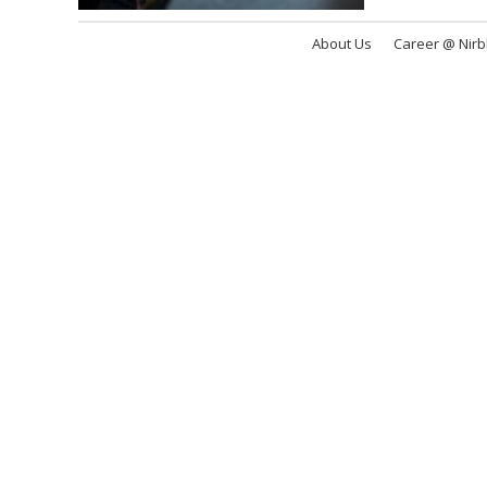
About Us
Career @ Nir