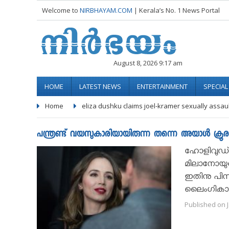
Welcome to
NIRBHAYAM.COM
| Kerala’s No. 1 News Portal
August 8, 2026 9:17 am
HOME
LATEST NEWS
ENTERTAINMENT
SPECIA
Home
eliza dushku claims joel-kramer sexually assau
പന്ത്രണ്ട് വയസുകാരിയായിരുന്ന തന്നെ അയാള്‍ ക്രൂരമ
ഹോളിവുഡ് ന
മിലാനോയുടെ 
ഇതിനു പിന്
ലൈംഗികാതി
Published on J