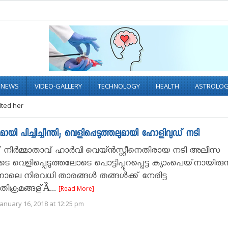
L NEWS
VIDEO-GALLERY
TECHNOLOGY
HEALTH
ASTROLO
lted her
ായി പിച്ചിച്ചീന്തി; വെളിപ്പെടുത്തലുമായി ഹോളിവുഡ് നടി
ിര്‍മ്മാതാവ് ഹാര്‍വി വെയ്ന്‍സ്റ്റീനെതിരായ നടി അലീസ
വെളിപ്പെടുത്തലോടെ പൊട്ടിപ്പുറപ്പെട്ട ക്യാംപെയ്‌നായിരുന്നു മ
നാലെ നിരവധി താരങ്ങള്‍ തങ്ങള്‍ക്ക് നേരിട്ട
ക്രമങ്ങള്Ȁ...
[Read More]
anuary 16, 2018 at 12:25 pm