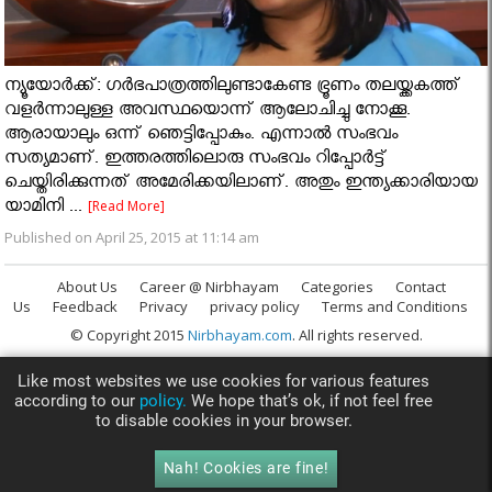
ന്യൂയോര്‍ക്ക്: ഗർഭപാത്രത്തിലുണ്ടാകേണ്ട ഭ്രൂണം തലയ്ക്കകത്ത്
വളർന്നാലുള്ള അവസ്ഥയൊന്ന് ആലോചിച്ചു നോക്കൂ.
ആരായാലും ഒന്ന് ഞെട്ടിപ്പോകും. എന്നാൽ സംഭവം
സത്യമാണ്. ഇത്തരത്തിലൊരു സംഭവം റിപ്പോർട്ട്
ചെയ്തിരിക്കുന്നത് അമേരിക്കയിലാണ്. അതും ഇന്ത്യക്കാരിയായ
യാമിനി ...
[Read More]
Published on April 25, 2015 at 11:14 am
About Us
Career @ Nirbhayam
Categories
Contact
Us
Feedback
Privacy
privacy policy
Terms and Conditions
© Copyright 2015
Nirbhayam.com
. All rights reserved.
Like most websites we use cookies for various features
according to our
policy.
We hope that’s ok, if not feel free
to disable cookies in your browser.
Nah! Cookies are fine!