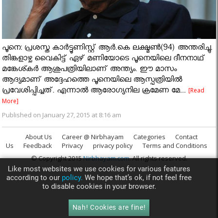
പൂനെ: പ്രശസ്ത കാര്‍ട്ടൂണിസ്റ്റ് ആര്‍.കെ ലക്ഷ്മണ്‍(94) അന്തരിച്ചു.
തിങ്കളാഴ്ച വൈകിട്ട് ഏഴ് മണിയോടെ പൂനെയിലെ ദീനനാഥ്
മങ്കേശ്കര്‍ ആശുപത്രിയിലാണ് അന്ത്യം. ഈ മാസം
ആദ്യമാണ് അദ്ദേഹത്തെ പൂനെയിലെ ആസ്പത്രിയില്‍
പ്രവേശിപ്പിച്ചത്. എന്നാല്‍ ആരോഗ്യനില ക്രമേണ മേ...
[Read
More]
Published on January 27, 2015 at 8:16 am
About Us
Career @ Nirbhayam
Categories
Contact
Us
Feedback
Privacy
privacy policy
Terms and Conditions
© Copyright 2015
Nirbhayam.com
. All rights reserved.
Like most websites we use cookies for various features
according to our
policy.
We hope that’s ok, if not feel free
to disable cookies in your browser.
Nah! Cookies are fine!