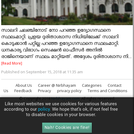
സാലറി ചലഞ്ചിനോട് നോ പറഞ്ഞ ഉദ്യോഗസ്ഥനെ
സ്ഥലംമാറ്റി. പ്രളയ ദുരിതാശ്വാസ നിധിയിലേക്ക് സാലറി
കൊടുക്കാൻ പറ്റില്ല പറഞ്ഞ ഉദ്യോഗസ്ഥനെ സ്ഥലംമാറ്റി.
ധനകാര്യ വിഭാഗം സെക്ഷന്‍ ഓഫീസര്‍ അനില്‍
രാജിനെയാണ് സ്ഥലം മാറ്റിയത്. അദ്ദേശം ദുരിതാശ്വാസ നി...
[Read More]
Published on September 15, 2018 at 11:35 am
About Us
Career @ Nirbhayam
Categories
Contact
Us
Feedback
Privacy
privacy policy
Terms and Conditions
© Copyright 2018
Nirbhayam.com
. All rights reserved.
Like most websites we use cookies for various features
according to our
policy.
We hope that’s ok, if not feel free
to disable cookies in your browser.
Nah! Cookies are fine!