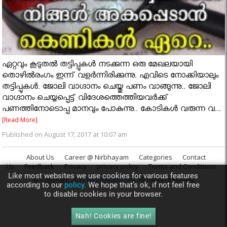
ഏറ്റവും കൂടുതൽ തട്ടിപ്പുകൾ നടക്കുന്ന ഒരു മേഖലയായി
തൊഴിൽരംഗം ഇന്ന് വളർന്നിരിക്കുന്നു. എവിടെ നോക്കിയാലും
തട്ടിപ്പുകൾ. ജോലി വാഗ്ദാനം ചെയ്തു പണം വാങ്ങുന്നു.. ജോലി
വാഗ്ദാനം ചെയ്യപ്പെട്ട് വിദേശത്തെത്തിയവർക്ക്
പണത്തിനോടൊപ്പ മാനവും പോകുന്നു.. കോടികൾ വരുന്ന വ...
[Read More]
Published on August 17, 2017 at 10:07 am
About Us
Career @ Nirbhayam
Categories
Contact
Us
Feedback
Privacy
privacy policy
Terms and Conditions
Like most websites we use cookies for various features
© Copyright 2017
Nirbhayam.com
. All rights reserved.
according to our
policy.
We hope that’s ok, if not feel free
to disable cookies in your browser.
Nah! Cookies are fine!