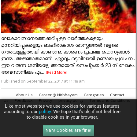
ലോകാവസാനത്തെക്കുറിച്ചുള്ള വാര്‍ത്തകളെയും
മുന്നറിയിപ്പുകളെയും ബഹിരാകാശ ശാസ്ത്രജ്ഞർ വളരെ
ഗൗരവമുള്ളതായി കാണുന്നു. കാരണം പ്രപഞ്ച രഹസ്യങ്ങൾ
ഇന്നും അജ്ഞാതമാണ്. ഏറ്റവും ഒടുവിലായി ഉണ്ടായ പ്രവചനം
ഈ വരുന്ന ശനിയാഴ്ച, അതായത് സെപ്റ്റംബര്‍ 23 ന് ലോകം
അവസാനിക്കും എ...
[Read More]
Published on September 22, 2017 at 11:48 am
About Us
Career @ Nirbhayam
Categories
Contact
Us
Feedback
Privacy
privacy policy
Terms and Conditions
Like most websites we use cookies for various features
© Copyright 2017
Nirbhayam.com
. All rights reserved.
according to our
policy.
We hope that’s ok, if not feel free
to disable cookies in your browser.
Nah! Cookies are fine!