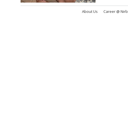
About Us
Career @ Nir