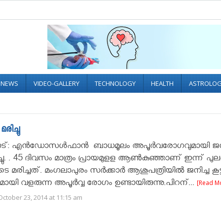
L NEWS
VIDEO-GALLERY
TECHNOLOGY
HEALTH
ASTROLO
രിച്ചു
്: എന്‍ഡോസള്‍ഫാന്‍ ബാധമൂലം അപൂര്‍വരോഗവുമായി ജനി
ച്ചു. . 45 ദിവസം മാത്രം പ്രായമുളള ആൺകുഞ്ഞാണ് ഇന്ന് പുല
രിച്ചത്. മംഗലാപുരം സർക്കാർ ആശുപത്രിയിൽ ജനിച്ച കൂട്ടി
യി വളരുന്ന അപൂർവ്വ രോഗം ഉണ്ടായിരുന്നു.പിറന്...
[Read M
ctober 23, 2014 at 11:15 am