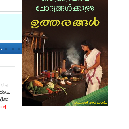
Socialize with us
GY
ച്ച
ർച്ചെ
ക്ക്
ore]