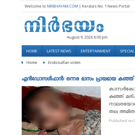
Welcome to
NIRBHAYAM.COM
| Kerala’s No. 1 News Portal
August 9, 2026 6:00 pm
HOME
LATEST NEWS
ENTERTAINMENT
SPECIA
Home
Endosulfan victim
എന്‍ഡോസള്‍ഫാന്‍: ഒന്നര മാസം പ്രായമായ കുഞ്ഞ് മ
കാസര്‍കോട
കുഞ്ഞ് മരി
നാലരയോടെ മ
തല അമിതമാ
Published on O