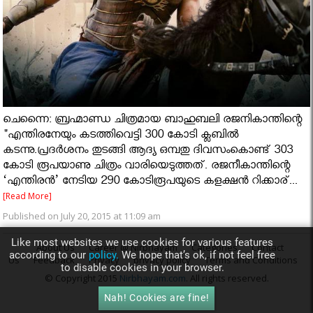
ചെന്നൈ: ബ്രഹ്മാണ്ഡ ചിത്രമായ ബാഹുബലി രജനികാന്തിന്റെ
"എന്തിരനേയും കടത്തിവെട്ടി 300 കോടി ക്ലബില്‍
കടന്നു.പ്രദര്‍ശനം തുടങ്ങി ആദ്യ ഒമ്പതു ദിവസംകൊണ്ട് 303
കോടി രൂപയാണു ചിത്രം വാരിയെടുത്തത്. രജനീകാന്തിന്റെ
‘എന്തിരന്‍’ നേടിയ 290 കോടിരൂപയുടെ കളക്ഷന്‍ റിക്കാര്...
[Read More]
Published on July 20, 2015 at 11:09 am
Like most websites we use cookies for various features
About Us
Career @ Nirbhayam
Categories
Contact
according to our
policy.
We hope that’s ok, if not feel free
Us
Feedback
Privacy
privacy policy
Terms and Conditions
to disable cookies in your browser.
© Copyright 2015
Nirbhayam.com
. All rights reserved.
Nah! Cookies are fine!