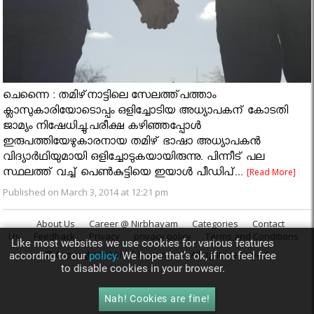
ചെന്നൈ : തമിഴ്‌നാട്ടിലെ സേലത്ത്പത്താം
ക്ലാസുകാരിയോടൊപ്പം ഒളിച്ചോടിയ അധ്യാപകന് കോടതി
ജാമ്യം നിഷേധിച്ചു.പരീക്ഷ കഴിഞ്ഞപ്പോൾ
ഇരുപത്തിയേഴുകാരനായ തമിഴ് ഭാഷാ അധ്യാപകൻ
വിദ്യാർഥിയുമായി ഒളിച്ചോടുകയായിരുന്നു. പിന്നീട് പല
സ്ഥലത്ത് വച്ച് പെണ്‍കുട്ടിയെ ഇയാൾ പീഡിപ്...
[Read More]
Published on March 3, 2014 at 12:21 pm
About Us
Career @ Nirbhayam
Categories
Contact
Us
Feedback
Privacy
privacy policy
Terms and Conditions
Like most websites we use cookies for various features
© Copyright 2014
Nirbhayam.com
. All rights reserved.
according to our
policy.
We hope that’s ok, if not feel free
to disable cookies in your browser.
Nah! Cookies are fine!