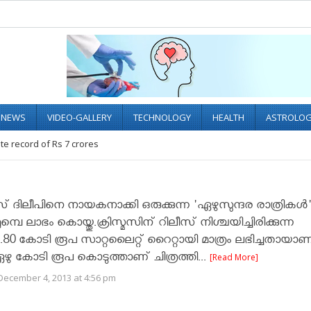
L NEWS
VIDEO-GALLERY
TECHNOLOGY
HEALTH
ASTROLO
te record of Rs 7 crores
 ദിലീപിനെ നായകനാക്കി ഒരുക്കുന്ന 'ഏഴുസുന്ദര രാത്രികള്‍
മ്പെ ലാഭം കൊയ്തു.ക്രിസ്മസിന് റിലീസ് നിശ്ചയിച്ചിരിക്കുന്ന
് 6.80 കോടി രൂപ സാറ്റലൈറ്റ് റൈറ്റായി മാത്രം ലഭിച്ചതായാണ
്ട്.ഏഴു കോടി രൂപ കൊടുത്താണ് ചിത്രത്തി...
[Read More]
December 4, 2013 at 4:56 pm