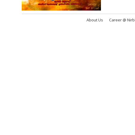
About Us
Career @ Nir