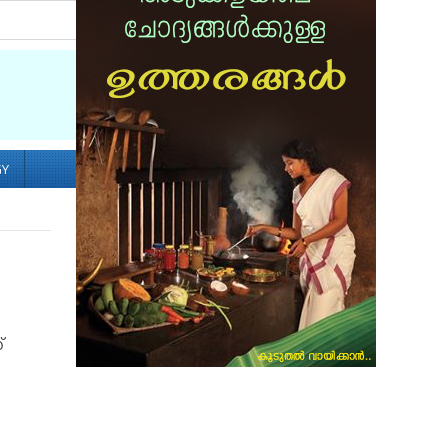
Socialize with us
GY
'
്