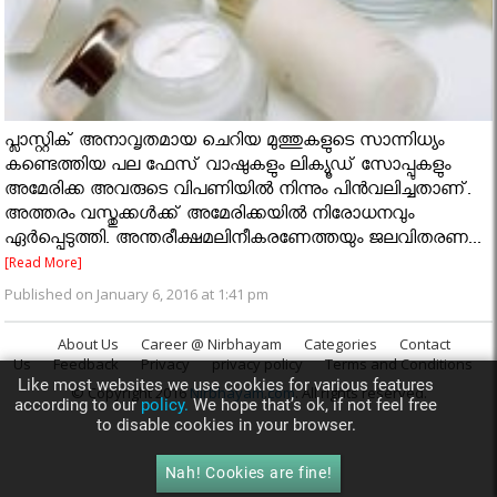
പ്ലാസ്റ്റിക് അനാവൃതമായ ചെറിയ മുത്തുകളുടെ സാന്നിധ്യം
കണ്ടെത്തിയ പല ഫേസ് വാഷുകളും ലിക്യൂഡ് സോപ്പുകളും
അമേരിക്ക അവരുടെ വിപണിയില്‍ നിന്നും പിന്‍വലിച്ചതാണ്.
അത്തരം വസ്തുക്കള്‍ക്ക് അമേരിക്കയില്‍ നിരോധനവും
ഏര്‍പ്പെടുത്തി. അന്തരീക്ഷമലിനീകരണേത്തയും ജലവിതരണ...
[Read More]
Published on January 6, 2016 at 1:41 pm
About Us
Career @ Nirbhayam
Categories
Contact
Us
Feedback
Privacy
privacy policy
Terms and Conditions
Like most websites we use cookies for various features
© Copyright 2016
Nirbhayam.com
. All rights reserved.
according to our
policy.
We hope that’s ok, if not feel free
to disable cookies in your browser.
Nah! Cookies are fine!