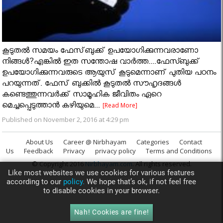
കൂടുതൽ സമയം ഫേസ്‌ബുക്ക് ഉപയോഗിക്കുന്നവരാണോ
നിങ്ങൾ?എങ്കിൽ ഇത സന്തോഷ വാർത്ത....ഫേസ്ബുക്ക്
ഉപയോഗിക്കുന്നവരുടെ ആയുസ് കൂടുമെന്നാണ് പുതിയ പഠനം
പറയുന്നത്. ഫേസ് ബുക്കില്‍ കൂടുതല്‍ സൗഹൃദങ്ങള്‍
കണ്ടെത്തുന്നവര്‍ക്ക് സാമൂഹിക ജീവിതം ഏറെ
മെച്ചപ്പെടുത്താന്‍ കഴിയുമെ...
[Read More]
Published on November 2, 2016 at 4:29 pm
About Us
Career @ Nirbhayam
Categories
Contact
Us
Feedback
Privacy
privacy policy
Terms and Conditions
© Copyright 2016
Nirbhayam.com
. All rights reserved.
Like most websites we use cookies for various features
according to our
policy.
We hope that’s ok, if not feel free
to disable cookies in your browser.
Nah! Cookies are fine!