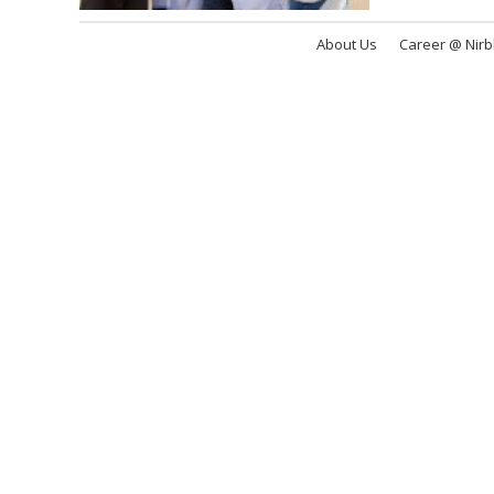
About Us
Career @ Nir