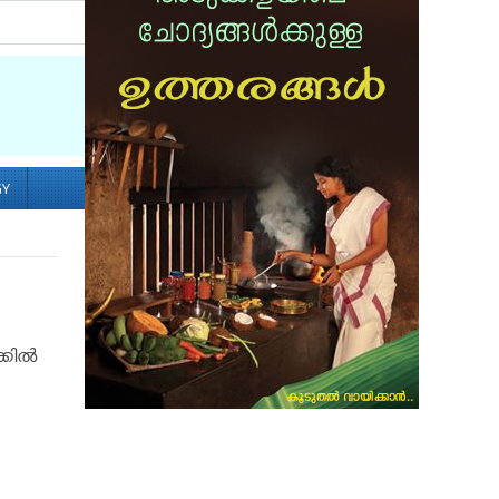
Socialize with us
GY
കില്‍