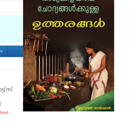
Socialize with us
GY
ട്ട്സ്
്
More]