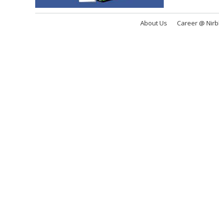
About Us
Career @ Nir