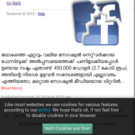
ലോകത്തെ ഏറ്റവും വലിയ സോഷ്യല്‍ നെറ്റ്‌വര്‍ക്കായ
ഫേസ്ബുക്ക് അല്‍പ്പസമയത്തേക്ക് പണിമുടക്കിയപ്പോള്‍
ഉണ്ടായ നഷ്ടം ഏതാണ്ട് 450,000 ഡോളര്‍ (2.7 കോടി രൂപ).
അതിന്റെ നിരാശ മുഴുവന്‍ സന്ദേശങ്ങളായി എല്ലാവരും
എത്തിയതോ, മറ്റൊരു സോഷ്യല്‍ മീഡിയയായ ട്വിറ്ററില്‍...
[Read More]
Published on June 20, 2014 at 10:31 am
Like most websites we use cookies for various features
according to our
policy.
We hope that’s ok, if not feel free
About Us
Career @ Nirbhayam
Categories
Contact
to disable cookies in your browser.
Us
Feedback
Privacy
privacy policy
Terms and Conditions
© Copyright 2014
Nirbhayam.com
. All rights reserved.
Nah! Cookies are fine!