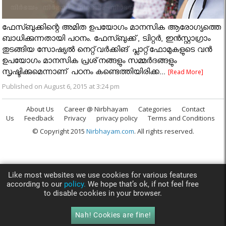
ഫേസ്ബുക്കിന്റെ അമിത ഉപയോഗം മാനസിക ആരോഗ്യത്തെ
ബാധിക്കുന്നതായി പഠനം. ഫേസ്ബുക്ക്, ട്വിറ്റര്‍, ഇന്‍സ്റ്റാഗ്രാം
തുടങ്ങിയ സോഷ്യല്‍ നെറ്റ്‌വര്‍ക്കിങ് പ്ലാറ്റ്‌ഫോമുകളുടെ വന്‍
ഉപയോഗം മാനസിക പ്രശ്‌നങ്ങളും സമ്മര്‍ദങ്ങളും
സൃഷ്ടിക്കുമെന്നാണ് പഠനം കണ്ടെത്തിയിരിക്ക...
[Read More]
Published on August 6, 2015 at 3:24 pm
About Us
Career @ Nirbhayam
Categories
Contact
Us
Feedback
Privacy
privacy policy
Terms and Conditions
© Copyright 2015
Nirbhayam.com
. All rights reserved.
Like most websites we use cookies for various features
according to our
policy.
We hope that’s ok, if not feel free
to disable cookies in your browser.
Nah! Cookies are fine!