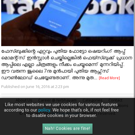
ഫേസ്ബുക്കിന്റെ ഏറ്റവും പുതിയ ഫോട്ടോ ഷെയറിംഗ് ആപ്പ്
മൊമന്റ്സ് ഇന്‍സ്റ്റാള്‍ ചെയ്തില്ലെങ്കില്‍ ഫെയ്സ്ബുക്ക് പ്രധാന
ആപ്പിലെ എല്ലാ ചിത്രങ്ങളും നീക്കം ചെയ്യുമെന്ന് മുന്നറിയിപ്പ്.
ഈ വരുന്ന ജൂലൈ 7നു മുന്‍പായി പുതിയ ആപ്സ്സ്
ഡൗണ്‍ലോഡ് ചെയ്യേണ്ടതാണ്. അന്നു മുത...
[Read More]
Published on June 16, 2016 at 2:23 pm
About Us
Career @ Nirbhayam
Categories
Contact
Like most websites we use cookies for various features
Us
Feedback
Privacy
privacy policy
Terms and Conditions
according to our
policy.
We hope that’s ok, if not feel free
© Copyright 2016
Nirbhayam.com
. All rights reserved.
to disable cookies in your browser.
Nah! Cookies are fine!