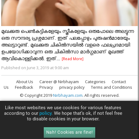
മുഖക്കുരു പെൺകുട്ടികളേയും സ്ത്രീകളേയും ഒരുപോലെ അലട്ടുന്ന
ഒരു സൗന്ദര്യ പ്രശ്നമാണ്. ഇത് പലപ്പോഴും പുരുഷൻമാരേയും
അലട്ടാറുണ്ട്. മുഖക്കുരു ചികിൽസയിൽ വളരെ ഫലപ്രദമായി
ഉപയോഗിക്കാവുന്ന ഒരു ചികിൽസാ മാർഗ്ഗമാണ് മുഖത്ത്
ആവികൊള്ളിക്കൽ. ഇത്...
[Read More]
Published on June 3, 2019 at 9:00 am
About Us
Career @ Nirbhayam
Categories
Contact
Us
Feedback
Privacy
privacy policy
Terms and Conditions
© Copyright 2019
Nirbhayam.com
. All rights reserved.
Like most websites we use cookies for various features
according to our
policy.
We hope that’s ok, if not feel free
to disable cookies in your browser.
Nah! Cookies are fine!