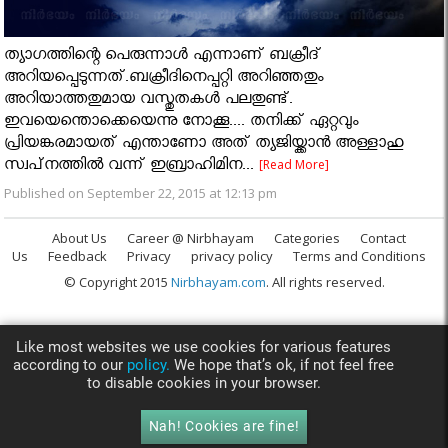
ത്യാഗത്തിന്റെ പെരുന്നാള്‍ എന്നാണ് ബക്രീദ്
അറിയപ്പെടുന്നത്.ബക്രീദിനെപ്പറ്റി അറിഞ്ഞതും
അറിയാത്തതുമായ വസ്തുതകള്‍ പലതുണ്ട്.
ഇവയെന്തൊക്കെയെന്നു നോക്കൂ.... തനിക്ക് ഏറ്റവും
പ്രിയങ്കരമായത് എന്താണോ അത് ത്യജിയ്ക്കാന്‍ അള്ളാഹു
സ്വപ്‌നത്തില്‍ വന്ന് ഇബ്രാഹിമിന...
[Read More]
Published on September 22, 2015 at 12:13 pm
About Us
Career @ Nirbhayam
Categories
Contact
Us
Feedback
Privacy
privacy policy
Terms and Conditions
© Copyright 2015
Nirbhayam.com
. All rights reserved.
Like most websites we use cookies for various features
according to our
policy.
We hope that’s ok, if not feel free
to disable cookies in your browser.
Nah! Cookies are fine!