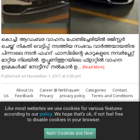
കൊച്ചി: ആഡംബര വാഹനം പോണ്ടിച്ചേരിയില്‍ രജിസ്റ്റര്‍
ചെയ്ത് നികുതി വെട്ടിപ്പ് നടത്തിയ സംഭവം വാര്‍ത്തയായതിനു
പിന്നാലെ നടന്‍ ഫഹദ് ഫാസിലിന്റെ കാറുകളുടെ നമ്പര്‍പ്ലേറ്റ്
മാറ്റിയ നിലയില്‍. തൃപ്പൂണിത്തുറയിലെ ഫ്ളാറ്റില്‍ വാഹന
ഉടമകള്‍ക്ക് നോട്ടീസ് നല്‍കാന്‍ ഉ...
[Read More]
Published on November 1, 2017 at 5:00 pm
About Us
Career @ Nirbhayam
Categories
Contact
Us
Feedback
Privacy
privacy policy
Terms and Conditions
© Copyright 2017
Nirbhayam.com
. All rights reserved.
Like most websites we use cookies for various features
according to our
policy.
We hope that’s ok, if not feel free
to disable cookies in your browser.
Nah! Cookies are fine!