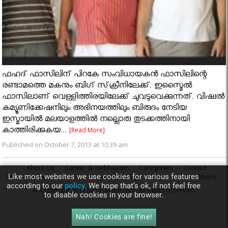
ഫഹദ് ഫാസിലിന് പിറകേ സംവിധായകന്‍ ഫാസിലിന്റെ
രണ്ടാമത്തെ മകനും ബിഗ് സ്‌ക്രീനിലേക്ക്. ഇസ്മൈൽ
ഫാസിലാണ് വെള്ളിത്തിരയിലേക്ക് ചുവടുവെക്കുന്നത്. വിഷ്വല്‍
കമ്യൂണിക്കേഷനിലും അഭിനയത്തിലും ബിരുദം നേടിയ
ഇസ്മായില്‍ മലയാളത്തില്‍ നല്ലൊരു തുടക്കത്തിനായി
കാത്തിരിക്കുകയ...
[Read More]
Published on October 7, 2013 at 10:39 am
About Us
Career @ Nirbhayam
Categories
Contact
Like most websites we use cookies for various features
Us
Feedback
Privacy
privacy policy
Terms and Conditions
according to our
policy.
We hope that’s ok, if not feel free
© Copyright 2013
Nirbhayam.com
. All rights reserved.
to disable cookies in your browser.
Nah! Cookies are fine!