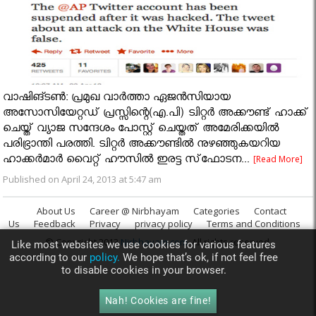
വാഷിങ്ടണ്‍: പ്രമുഖ വാര്‍ത്താ ഏജന്‍സിയായ
അസോസിയേറ്റഡ് പ്രസ്സിന്റെ(എ.പി) ട്വിറ്റര്‍ അക്കൗണ്ട് ഹാക്ക്
ചെയ്ത് വ്യാജ സന്ദേശം പോസ്റ്റ് ചെയ്തത് അമേരിക്കയില്‍
പരിഭ്രാന്തി പരത്തി. ട്വിറ്റര്‍ അക്കൗണ്ടില്‍ നുഴഞ്ഞുകയറിയ
ഹാക്കര്‍മാര്‍ വൈറ്റ് ഹൗസില്‍ ഇരട്ട സ്‌ഫോടന...
[Read More]
Published on April 24, 2013 at 5:47 am
About Us
Career @ Nirbhayam
Categories
Contact
Us
Feedback
Privacy
privacy policy
Terms and Conditions
© Copyright 2013
Nirbhayam.com
. All rights reserved.
Like most websites we use cookies for various features
according to our
policy.
We hope that’s ok, if not feel free
to disable cookies in your browser.
Nah! Cookies are fine!