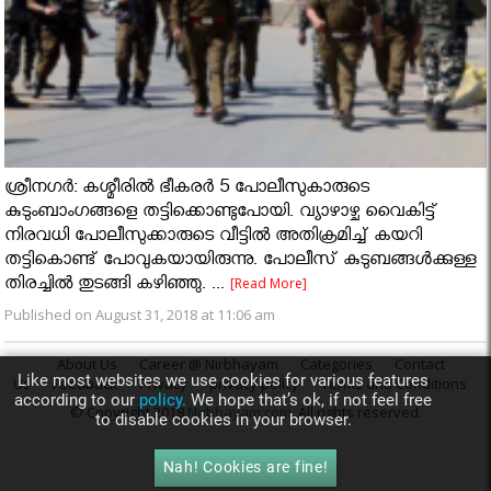
ശ്രീനഗര്‍: കശ്മീരില്‍ ഭീകരര്‍ 5 പോലീസുകാരുടെ
കുടുംബാംഗങ്ങളെ തട്ടിക്കൊണ്ടുപോയി. വ്യാഴാഴ്ച വൈകിട്ട്
നിരവധി പോലീസുക്കാരുടെ വീട്ടിൽ അതിക്രമിച്ച് കയറി
തട്ടികൊണ്ട് പോവുകയായിരുന്നു. പോലീസ് കുടുബങ്ങൾക്കുള്ള
തിരച്ചിൽ തുടങ്ങി കഴിഞ്ഞു. ...
[Read More]
Published on August 31, 2018 at 11:06 am
About Us
Career @ Nirbhayam
Categories
Contact
Like most websites we use cookies for various features
Us
Feedback
Privacy
privacy policy
Terms and Conditions
according to our
policy.
We hope that’s ok, if not feel free
© Copyright 2018
Nirbhayam.com
. All rights reserved.
to disable cookies in your browser.
Nah! Cookies are fine!