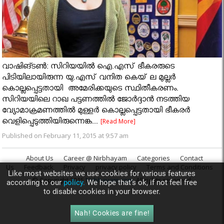
വാഷിങ്ടൺ: സിറിയയില്‍ ഐ.എസ് ഭീകരരുടെ
പിടിയിലായിരുന്ന യു.എസ് വനിത കെയ് ല മുല്ലര്‍
കൊല്ലപ്പെട്ടതായി അമേരിക്കയുടെ സ്ഥിതീകരണം.
സിറിയയിലെ റാഖ പട്ടണത്തില്‍ ജോര്‍ദ്ദാന്‍ നടത്തിയ
വ്യോമാക്രമണത്തില്‍ മുള്ളര്‍ കൊല്ലപ്പെട്ടതായി ഭീകരര്‍
വെളിപ്പെടുത്തിയിരുന്നെങ്ക...
[Read More]
Published on February 11, 2015 at 9:57 am
About Us
Career @ Nirbhayam
Categories
Contact
Us
Feedback
Privacy
privacy policy
Terms and Conditions
Like most websites we use cookies for various features
© Copyright 2015
Nirbhayam.com
. All rights reserved.
according to our
policy.
We hope that’s ok, if not feel free
to disable cookies in your browser.
Nah! Cookies are fine!