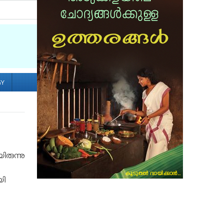
Socialize with us
GY
രുന്നു
യി