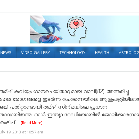
L NEWS
VIDEO-GALLERY
TECHNOLOGY
HEALTH
ASTROLO
തമിഴ് കവിയും ഗാനരചയിതാവുമായ വാലി(82) അന്തരിച്ചു.
സഹജ രോഗങ്ങളെ തുടര്‍ന്നു ചെന്നൈയിലെ ആശുപത്രിയിലായി
ഞ്ച് പതിറ്റാണ്ടായി തമിഴ് സിനിമയിലെ പ്രധാന
വായിരുന്നു. ഓള്‍ ഇന്ത്യാ റേഡിയോയില്‍ ജോലിക്കാരനാ
ംഭിച്...
[Read More]
uly 19, 2013 at 10:57 am