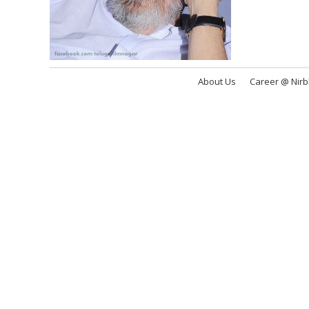
About Us
Career @ Nir