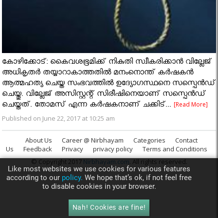
കോഴിക്കോട്: കൈവശഭൂമിക്ക് നികുതി സ്വീകരിക്കാന്‍ വില്ലേജ്
അധികൃതര്‍ തയ്യാറാകാത്തതില്‍ മനംനൊന്ത് കര്‍ഷകന്‍
ആത്മഹത്യ ചെയ്ത സംഭവത്തില്‍ ഉദ്യോഗസ്ഥനെ സസ്പെന്‍ഡ്
ചെയ്തു. വില്ലേജ് അസിസ്റ്റന്റ് സിരീഷിനെയാണ് സസ്പെന്‍ഡ്
ചെയ്തത്. തോമസ് എന്ന കര്‍ഷകനാണ് ചക്കിട്...
[Read More]
Published on June 22, 2017 at 10:25 am
About Us
Career @ Nirbhayam
Categories
Contact
Us
Feedback
Privacy
privacy policy
Terms and Conditions
© Copyright 2017
Nirbhayam.com
. All rights reserved.
Like most websites we use cookies for various features
according to our
policy.
We hope that’s ok, if not feel free
to disable cookies in your browser.
Nah! Cookies are fine!