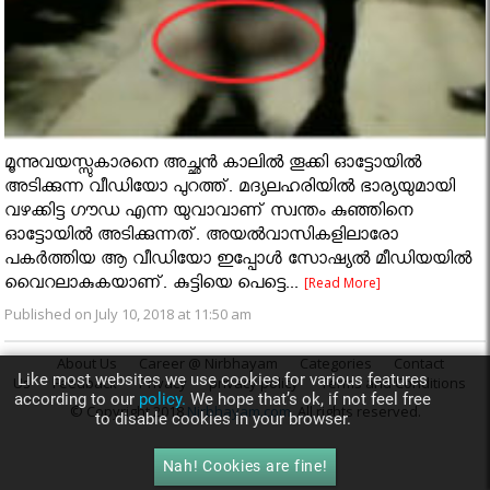
മൂന്നുവയസ്സുകാരനെ അച്ഛൻ കാലിൽ തൂക്കി ഓട്ടോയിൽ
അടിക്കുന്ന വീഡിയോ പുറത്ത്. മദ്യലഹരിയിൽ ഭാര്യയുമായി
വഴക്കിട്ട ഗൗഡ എന്ന യുവാവാണ് സ്വന്തം കുഞ്ഞിനെ
ഓട്ടോയിൽ അടിക്കുന്നത്. അയൽവാസികളിലാരോ
പകർത്തിയ ആ വീഡിയോ ഇപ്പോൾ സോഷ്യൽ മീഡിയയിൽ
വൈറലാകുകയാണ്. കുട്ടിയെ പെട്ടെ...
[Read More]
Published on July 10, 2018 at 11:50 am
About Us
Career @ Nirbhayam
Categories
Contact
Like most websites we use cookies for various features
Us
Feedback
Privacy
privacy policy
Terms and Conditions
according to our
policy.
We hope that’s ok, if not feel free
© Copyright 2018
Nirbhayam.com
. All rights reserved.
to disable cookies in your browser.
Nah! Cookies are fine!