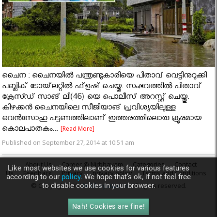
ചൈന : ചൈനയിൽ പന്ത്രണ്ടുകാരിയെ പിതാവ് വെട്ടിനുറുക്കി
പബ്ലിക് ടോയ്‌ലറ്റിൽ ഫ്‌ളഷ് ചെയ്തു. സംഭവത്തിൽ പിതാവ്
ക്രേസ്ഡ് സാങ് ലീ(46) യെ പൊലീസ് അറസ്റ്റ് ചെയ്തു.
കിഴക്കൻ ചൈനയിലെ സീജിയാങ് പ്രവിശ്യയിലുള്ള
വെൻസോഹു പട്ടണത്തിലാണ് ഇത്തരത്തിലൊരു ക്രൂരമായ
കൊലപാതകം...
[Read More]
Published on September 27, 2014 at 10:51 am
About Us
Career @ Nirbhayam
Categories
Contact
Like most websites we use cookies for various features
Us
Feedback
Privacy
privacy policy
Terms and Conditions
according to our
policy.
We hope that’s ok, if not feel free
to disable cookies in your browser.
© Copyright 2014
Nirbhayam.com
. All rights reserved.
Nah! Cookies are fine!