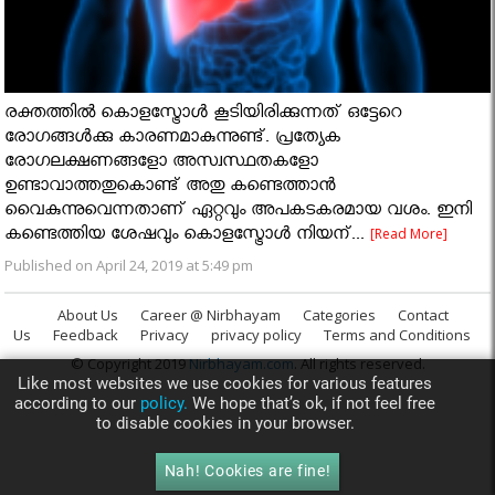
രക്തത്തിൽ കൊളസ്ട്രോൾ കൂടിയിരിക്കുന്നത് ഒട്ടേറെ
രോഗങ്ങൾക്കു കാരണമാകുന്നുണ്ട്. പ്രത്യേക
രോഗലക്ഷണങ്ങളോ അസ്വസ്ഥതകളോ
ഉണ്ടാവാത്തതുകൊണ്ട് അതു കണ്ടെത്താൻ
വൈകുന്നുവെന്നതാണ് ഏറ്റവും അപകടകരമായ വശം. ഇനി
കണ്ടെത്തിയ ശേഷവും കൊളസ്ട്രോൾ നിയന്...
[Read More]
Published on April 24, 2019 at 5:49 pm
About Us
Career @ Nirbhayam
Categories
Contact
Us
Feedback
Privacy
privacy policy
Terms and Conditions
© Copyright 2019
Nirbhayam.com
. All rights reserved.
Like most websites we use cookies for various features
according to our
policy.
We hope that’s ok, if not feel free
to disable cookies in your browser.
Nah! Cookies are fine!