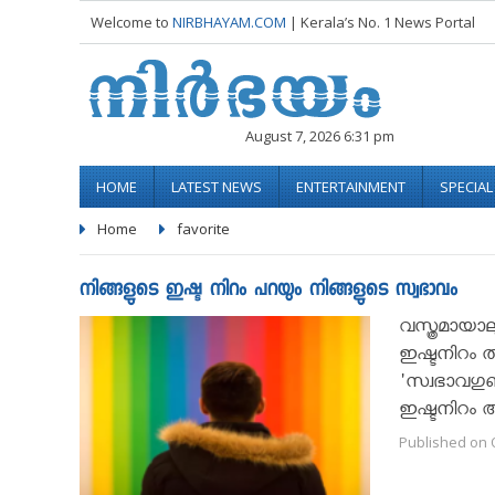
Welcome to
NIRBHAYAM.COM
| Kerala’s No. 1 News Portal
August 7, 2026 6:31 pm
HOME
LATEST NEWS
ENTERTAINMENT
SPECIA
Home
favorite
നിങ്ങളുടെ ഇഷ്ട നിറം പറയും നിങ്ങളുടെ സ്വഭാവം
വസ്ത്രമായാ
ഇഷ്ടനിറം തി
'സ്വഭാവഗുണ
ഇഷ്ടനിറം അ
Published on O