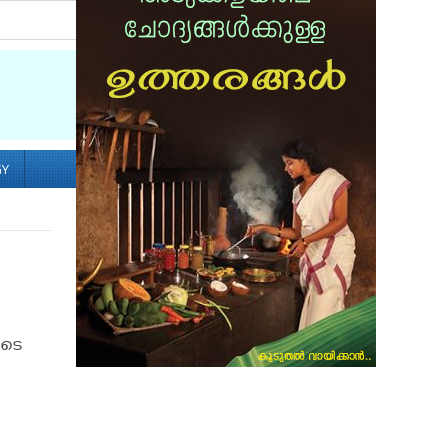
Socialize with us
GY
ുടെ