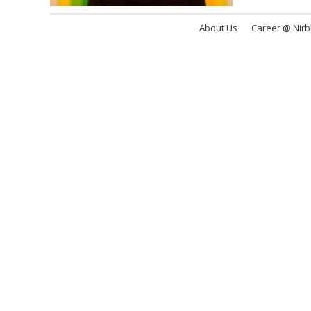
About Us
Career @ Nir