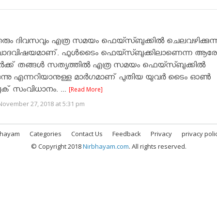
ും ദിവസവും എത്ര സമയം ഫെയ്സ്ബുക്കിൽ ചെലവഴിക്കുന്ന
ിവാദവിഷയമാണ്. ഫുൾടൈം ഫെയ്സ്ബുക്കിലാണെന്ന ആ
വർക്ക് തങ്ങൾ സത്യത്തിൽ എത്ര സമയം ഫെയ്സ്ബുക്കിൽ
ുന്നു എന്നറിയാനുള്ള മാർഗമാണ് പുതിയ യുവർ ടൈം ഓൺ
് സംവിധാനം. ...
[Read More]
November 27, 2018 at 5:31 pm
bhayam
Categories
Contact Us
Feedback
Privacy
privacy poli
© Copyright 2018
Nirbhayam.com
. All rights reserved.