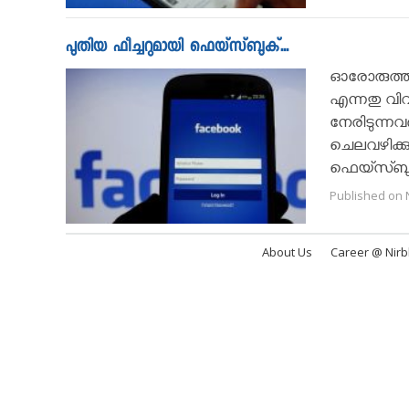
പുതിയ ഫീച്ചറുമായി ഫെയ്സ്ബുക്...
ഓരോരുത്തര
എന്നതു വ
നേരിടുന്ന
ചെലവഴിക്ക
ഫെയ്സ്ബുക
Published on 
About Us
Career @ Nir