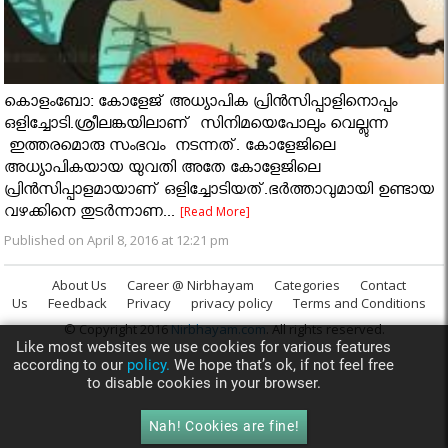
കൊളംബോ: കോളേജ്‌ അധ്യാപിക പ്രിന്‍സിപ്പാളിനൊപ്പം
ഒളിച്ചോടി.ശ്രീലങ്കയിലാണ്‌ സിനിമയെപോലും വെല്ലുന്ന
ഇത്തരമൊരു സംഭവം നടന്നത്. കോളേജിലെ
അധ്യാപികയായ യുവതി അതേ കോളേജിലെ
പ്രിന്‍സിപ്പാളമായാണ്‌ ഒളിച്ചോടിയത്‌.ഭര്‍ത്താവുമായി ഉണ്ടായ
വഴക്കിനെ തുടര്‍ന്നാണ...
[Read More]
Published on April 8, 2016 at 12:21 pm
About Us
Career @ Nirbhayam
Categories
Contact
Us
Feedback
Privacy
privacy policy
Terms and Conditions
© Copyright 2016
Nirbhayam.com
. All rights reserved.
Like most websites we use cookies for various features
according to our
policy.
We hope that’s ok, if not feel free
to disable cookies in your browser.
Nah! Cookies are fine!