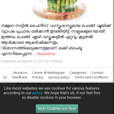
നമ്മുടെ നാട്ടില്‍ ചൈനീസ് വാസ്തുശാസ്ത്രമായ ഫെങ്ങ് ഷൂയിക്ക്
വ്യാപക പ്രചാരം ലഭിക്കാന്‍ തുടങ്ങിയിട്ട് നാളുകളേറെയായി.
ഇത്തരം ഫെങ്ങ് ഷൂയി വസ്തുക്കളില്‍ ഏറ്റവും കൂടുതല്‍
ആള്‍ക്കാരെ ആകര്‍ഷിക്കുന്നതും
വിശ്വാസത്തിലെടുക്കുന്നതുമാണ് ലക്കി ബാംബൂ
എന്നറിയപ്പെടുന്ന ...
[Read More]
Published on March 17, 2017 at 12:49 pm
About Us
Career @ Nirbhayam
Categories
Contact
Us
Feedback
Privacy
privacy policy
Terms and Conditions
© Copyright 2017
Nirbhayam.com
. All rights reserved.
Like most websites we use cookies for various features
according to our
policy.
We hope that’s ok, if not feel free
to disable cookies in your browser.
Nah! Cookies are fine!