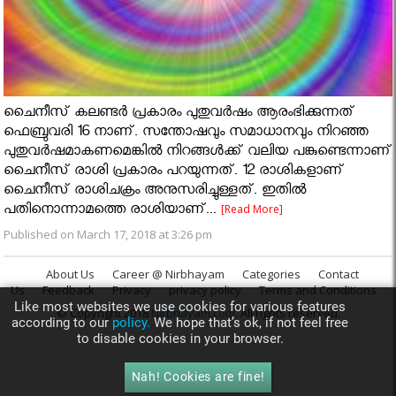
ചൈനീസ് കലണ്ടർ പ്രകാരം പുതുവർഷം ആരംഭിക്കുന്നത്
ഫെബ്രുവരി 16 നാണ്. സന്തോഷവും സമാധാനവും നിറഞ്ഞ
പുതുവർഷമാകണമെങ്കിൽ നിറങ്ങൾക്ക് വലിയ പങ്കുണ്ടെന്നാണ്
ചൈനീസ് രാശി പ്രകാരം പറയുന്നത്. 12 രാശികളാണ്
ചൈനീസ് രാശിചക്രം അനുസരിച്ചുള്ളത്. ഇതിൽ
പതിനൊന്നാമത്തെ രാശിയാണ്...
[Read More]
Published on March 17, 2018 at 3:26 pm
About Us
Career @ Nirbhayam
Categories
Contact
Us
Feedback
Privacy
privacy policy
Terms and Conditions
Like most websites we use cookies for various features
© Copyright 2018
Nirbhayam.com
. All rights reserved.
according to our
policy.
We hope that’s ok, if not feel free
to disable cookies in your browser.
Nah! Cookies are fine!