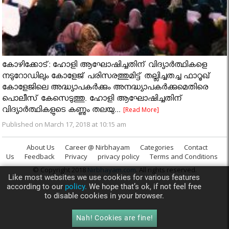
കോഴിക്കോട്: ഹോളി ആഘോഷിച്ചതിന് വിദ്യാര്‍ത്ഥികളെ
നടുറോഡിലും കോളേജ് പരിസരത്തുമിട്ട് തല്ലിച്ചതച്ച ഫാറൂഖ്
കോളേജിലെ അദ്ധ്യാപകര്‍ക്കും അനദ്ധ്യാപകര്‍ക്കുമെതിരെ
പൊലീസ് കേസെടുത്തു. ഹോളി ആഘോഷിച്ചതിന്
വിദ്യാര്‍ത്ഥികളുടെ കണ്ണും തലയു...
[Read More]
Published on March 17, 2018 at 10:15 am
About Us
Career @ Nirbhayam
Categories
Contact
Us
Feedback
Privacy
privacy policy
Terms and Conditions
© Copyright 2018
Nirbhayam.com
. All rights reserved.
Like most websites we use cookies for various features
according to our
policy.
We hope that’s ok, if not feel free
to disable cookies in your browser.
Nah! Cookies are fine!