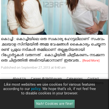
കൊച്ചി : കൊച്ചിയിലെ ഒരു സ്വകാര്യ ഹോട്ടലിലാണ് സംഭവം
.മലയാള സിനിമയില്‍ അമ്മ വേഷങ്ങള്‍ കൈകാര്യം ചെയ്യുന്ന
രണ്ട് പ്രമുഖ നടികള്‍ തമ്മിലാണ് തല്ലുകൂടിയതായി
റിപ്പോര്‍ട്ടുകള്‍ വരുന്നത് . കൊച്ചിയില്‍ ചിത്രീകരണം നടക്കുന്ന
ഒരു ചിത്രത്തില്‍ അഭിനയിക്കാനാണ് ഇരുവരു...
[Read More]
Published on September 27, 2013 at 9:40 am
About Us
Career @ Nirbhayam
Categories
Contact
Us
Feedback
Privacy
privacy policy
Terms and Conditions
Like most websites we use cookies for various features
according to our
policy.
We hope that’s ok, if not feel free
© Copyright 2013
Nirbhayam.com
. All rights reserved.
to disable cookies in your browser.
Nah! Cookies are fine!